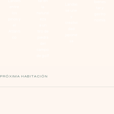
Landes
tar en
bienes
Landas
entre
la
tar y
se une
los
natural
gastro
y
pinos y
eza
nomía
creativi
el
a un
dad
Atlánti
tiro de
japone
co
piedra
sa
del
campo
de golf
DESPLÁCESE HACIA ABAJO
PRÓXIMA HABITACIÓN