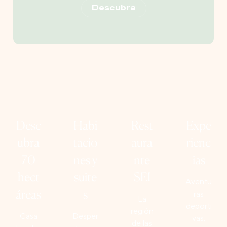
Descubra
Desc
Habi
Rest
Expe
ubra
tacio
aura
rienc
70
nes y
nte
ias
hect
suite
SEI
Aventu
áreas
s
ras
La
deporti
región
Casa
Desper
vas,
de las